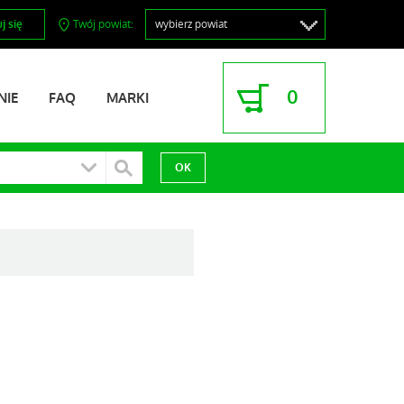
j się
Twój powiat:
0
NIE
FAQ
MARKI