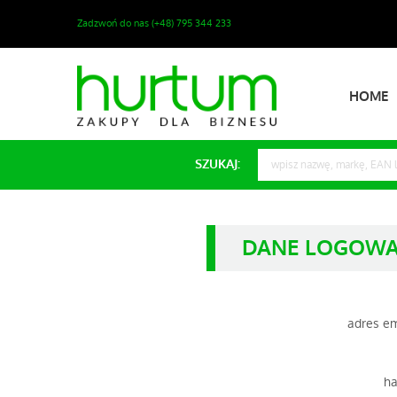
Zadzwoń do nas (+48) 795 344 233
HOME
SZUKAJ:
DANE LOGOWA
adres em
ha