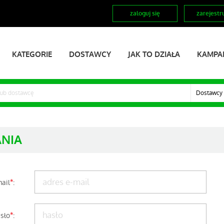
zaloguj się
zarejestru
KATEGORIE
DOSTAWCY
JAK TO DZIAŁA
KAMPA
Dostawcy
NIA
ail
*
:
sło
*
: