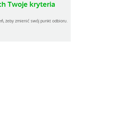
h Twoje kryteria
eń
, żeby zmienić swój punkt odbioru.