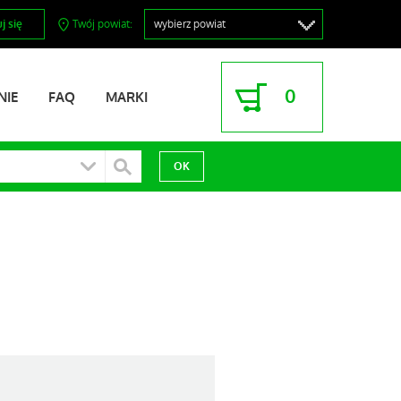
j się
Twój powiat:
0
NIE
FAQ
MARKI