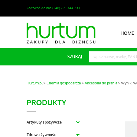
Zadzwoń do nas (+48) 795 344 233
HOME
SZUKAJ:
Hurtum.pl
Chemia gospodarcza
Akcesoria do prania
Wyniki w
PRODUKTY
Artykuły spożywcze
Zdrowa żywność