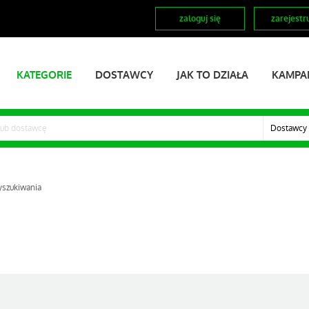
zaloguj się
zarejestru
KATEGORIE
DOSTAWCY
JAK TO DZIAŁA
KAMPA
Dostawcy
yszukiwania