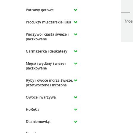
Potrawy gotowe
Moż
Produkty mleczarskie i jaja
Pieczywo i ciasta świeże i
paczkowane
Garmażerka i delikatesy
Mięso i wędliny świeże i
paczkowane
Ryby i owoce morza świeże,
przetworzone i mrożone
Owoce i warzywa
HoReCa
Dla niemowląt