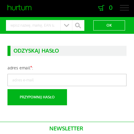
0
zaloguj się
zarejestruj się
ODZYSKAJ HASŁO
adres email
*
:
NEWSLETTER