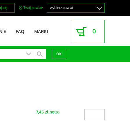
j się
Twój powiat:
0
NIE
FAQ
MARKI
netto
7,45
zł