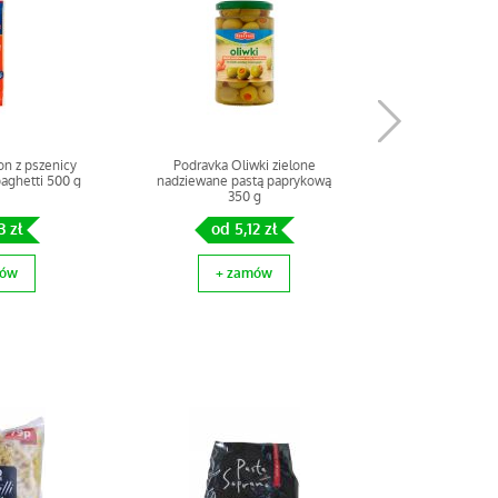
E
n z pszenicy
Podravka Oliwki zielone
aghetti 500 g
nadziewane pastą paprykową
350 g
3 zł
od 5,12 zł
mów
+ zamów