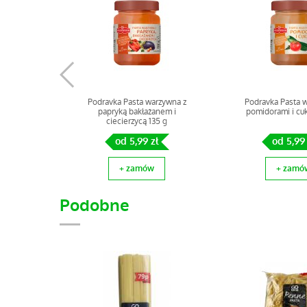
Podravka Pasta warzywna z
Podravka Pasta 
papryką bakłażanem i
pomidorami i cuk
ciecierzycą 135 g
od 5,99 zł
od 5,99 
+ zamów
+ zamó
Podobne