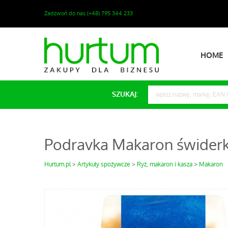
Zadzwoń do nas (+48) 795 344 233
HOME
SZUKAJ:
Podravka Makaron świderki 
Hurtum.pl
Artykuły spożywcze
Ryż, makaron i kasza
Makaron