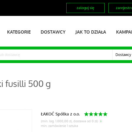
zaloguj się
zarejestru
KATEGORIE
DOSTAWCY
JAK TO DZIAŁA
KAMPA
Dostawcy
fusilli 500 g
ŁAKOĆ Spółka z o.o.
(min. log. 1.000,00 zł, dostawa od 0 zł)
min. zamówienie 1 sztuka