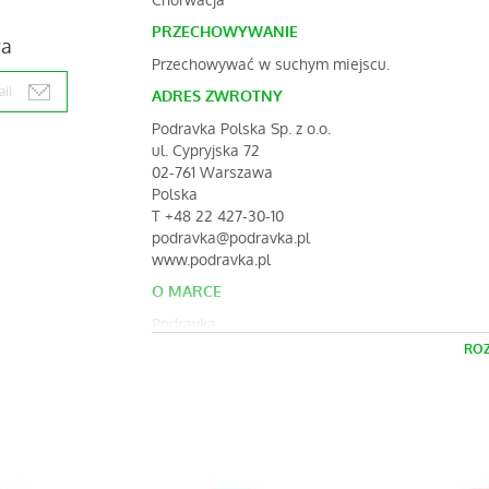
Chorwacja
PRZECHOWYWANIE
ra
Przechowywać w suchym miejscu.
ADRES ZWROTNY
Podravka Polska Sp. z o.o.
ul. Cypryjska 72
02-761 Warszawa
Polska
T +48 22 427-30-10
podravka@podravka.pl
www.podravka.pl
O MARCE
Podravka
Smaki kuchni śródziemnomorskiej
ROZ
ADRES DYSTRYBUTORA
Podravka Polska Sp. z o.o.
ul. Cypryjska 72
02-761 Warszawa
Polska