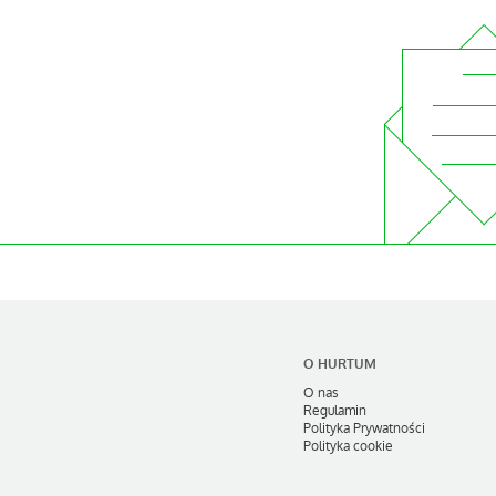
Soprano Makaron kolanko małe
Soprano Makaro
1 kg
ozdobne 4
od 3,66 zł
od 1,38 
+ zamów
+ zamó
O HURTUM
O nas
Regulamin
Polityka Prywatności
Polityka cookie