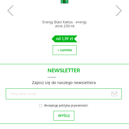
Jarritos Grapefruit Napój
gazowany o smaku
grapefruitowym 370 ml
Energy Blast Kaktus - energy
od 4,88 zł
drink 250 ml
+ zamów
od 1,39 zł
+ zamów
NEWSLETTER
Zapisz się do naszego newslettera
Akceptuję
politykę prywatności
.
Jarritos Mango napój gazowany
370 ml
Energy Blast Arbuz - energy
od 4,88 zł
drink 250 ml