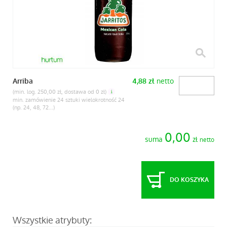
netto
Arriba
4,88
zł
(min. log. 250,00 zł, dostawa od 0 zł)
min. zamówienie 24 sztuki wielokrotność 24
(np. 24, 48, 72...)
0,00
suma
zł
netto
DO KOSZYKA
Wszystkie atrybuty: