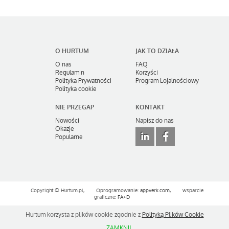
+ zamów
od 1,39 zł
+ zamów
O HURTUM
JAK TO DZIAŁA
O nas
FAQ
Regulamin
Korzyści
Polityka Prywatności
Program Lojalnościowy
Polityka cookie
NIE PRZEGAP
KONTAKT
Nowości
Napisz do nas
Okazje
Popularne
Jarritos Mandarin Napój
gazowany o smaku mandarynki
370 ml
PEPSI MAX bez cukru 0.5 L X 24
od 4,88 zł
sztuki
Copyright ©
Hurtum.pl,
Oprogramowanie:
appverk.com
,
wsparcie
+ zamów
graficzne:
FA+D
od 80,49 zł
Hurtum korzysta z plików cookie zgodnie z
Polityką Plików Cookie
+ zamów
ZAMKNIJ