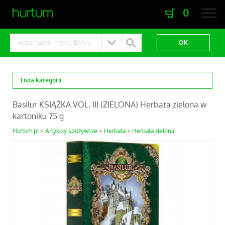
0
zaloguj się
zarejestruj się
Lista kategorii
Basilur KSIĄŻKA VOL. III (ZIELONA) Herbata zielona w
kartoniku 75 g
Hurtum.pl
Artykuły spożywcze
Herbata
Herbata zielona