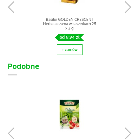
Basilur GOLDEN CRESCENT
Herbata czarna w saszetkach 25
x 2 g
od 8,94 zł
+ zamów
Podobne
Basilur KSIĄŻKA VOL. V
(CZERWONA) Herbata czarna w
kartoniku 75 g