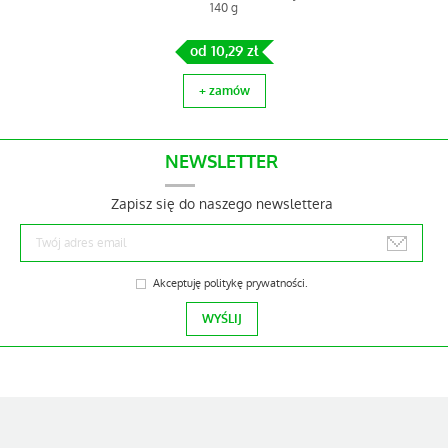
140 g
+ zamów
od 10,29 zł
+ zamów
NEWSLETTER
Zapisz się do naszego newslettera
Akceptuję
politykę prywatności
.
HEBAR Śliwki suszone 150 g
od 3,40 zł
+ zamów