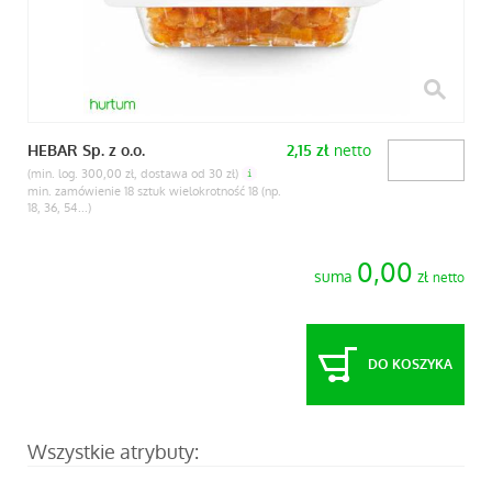
netto
HEBAR Sp. z o.o.
2,15
zł
(min. log. 300,00 zł, dostawa od 30 zł)
min. zamówienie 18 sztuk wielokrotność 18 (np.
18, 36, 54...)
0,00
suma
zł
netto
DO KOSZYKA
Wszystkie atrybuty: