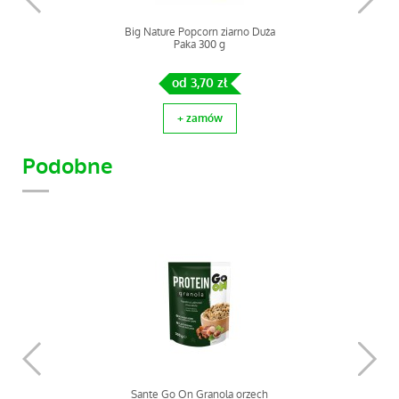
Big Nature Popcorn ziarno Duża
Paka 300 g
od 3,70 zł
+ zamów
Podobne
Big Nature Popcorn ziarno Duża
Paka 1 kg
Sante Go On Granola orzech
od 8,47 zł