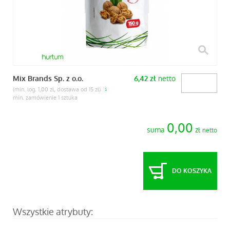
netto
Mix Brands Sp. z o.o.
6,42
zł
(min. log. 1,00 zł, dostawa od 15 zł)
min. zamówienie 1 sztuka
0,00
suma
zł
netto
DO KOSZYKA
Wszystkie atrybuty: