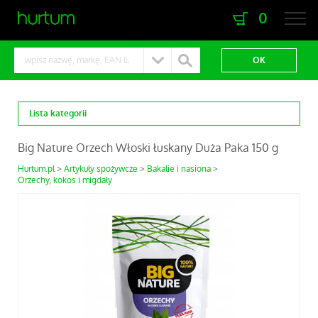
0
zaloguj się
zarejestruj się
Lista kategorii
Big Nature Orzech Włoski łuskany Duża Paka 150 g
Hurtum.pl
Artykuły spożywcze
Bakalie i nasiona
Orzechy, kokos i migdały