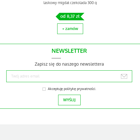
laskowy migdał czekolada 300 g
+ zamów
od 8,37 zł
+ zamów
NEWSLETTER
Zapisz się do naszego newslettera
Akceptuję
politykę prywatności
.
Big Nature Chia Szałwia
Hiszpańska Duża Paka 1 kg
Orzech arachidowy prażony
od 22,08 zł
połówka 750 kg
+ zamów
od 6.400,00 zł
+ zamów