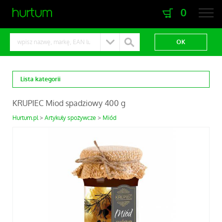
0
zaloguj się
zarejestruj się
Lista kategorii
KRUPIEC Miod spadziowy 400 g
Hurtum.pl
Artykuły spożywcze
Miód