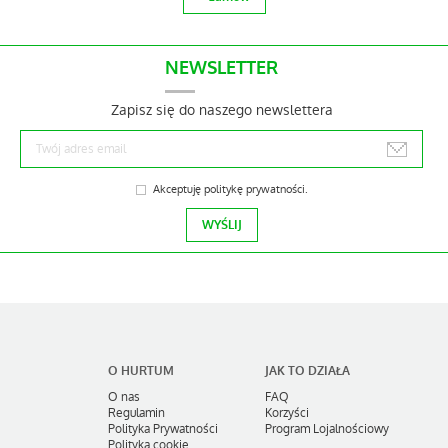
NEWSLETTER
Zapisz się do naszego newslettera
Akceptuję
politykę prywatności
.
KRUPIEC Miód kremowany z
orzechami włoskimi 220 g
od 11,01 zł
+ zamów
O HURTUM
JAK TO DZIAŁA
O nas
FAQ
Regulamin
Korzyści
Polityka Prywatności
Program Lojalnościowy
Polityka cookie