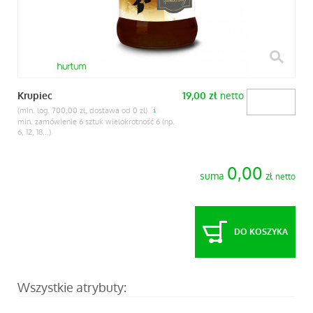
netto
Krupiec
19,00
zł
(min. log. 700,00 zł, dostawa od 0 zł)
min. zamówienie 6 sztuk wielokrotność 6 (np.
6, 12, 18...)
0,00
suma
zł
netto
DO KOSZYKA
Wszystkie atrybuty: