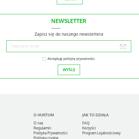
NEWSLETTER
Zapisz się do naszego newslettera
Akceptuję
politykę prywatności
.
KRUPIEC Miód kremowany z
orzechami włoskimi 220 g
od 11,01 zł
+ zamów
O HURTUM
JAK TO DZIAŁA
O nas
FAQ
Regulamin
Korzyści
Polityka Prywatności
Program Lojalnościowy
Polityka cookie