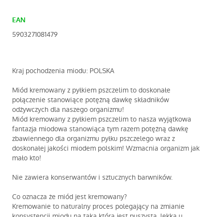
EAN
5903271081479
Kraj pochodzenia miodu: POLSKA
Miód kremowany z pyłkiem pszczelim to doskonałe
połączenie stanowiące potężną dawkę składników
odżywczych dla naszego organizmu!
Miód kremowany z pyłkiem pszczelim to nasza wyjątkowa
fantazja miodowa stanowiąca tym razem potężną dawkę
zbawiennego dla organizmu pyłku pszczelego wraz z
doskonałej jakości miodem polskim! Wzmacnia organizm jak
mało kto!
Nie zawiera konserwantów i sztucznych barwników.
Co oznacza że miód jest kremowany?
Kremowanie to naturalny proces polegający na zmianie
konsystencji miodu na taką która jest puszysta, lekka u