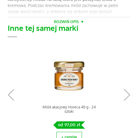
kremowa. Podczas kremowania miód zachowuje w pełni
swoje właściwości, a zmienia się jedynie jego postać.
ROZWIŃ OPIS
Dlaczego my?
Inne tej samej marki
Wywodzimy się z rodzinnej wielopokoleniowej pasieki
małopolskiej. Naszym celem jest dostarczać Państwu zawsze
produkty o najwyższej jakości.
Składniki: Miód kremowany, pyłek kwiatowy
Miód akacjowy Horeca 40 g - 24
sztuki
od 97,00 zł
+ zamów