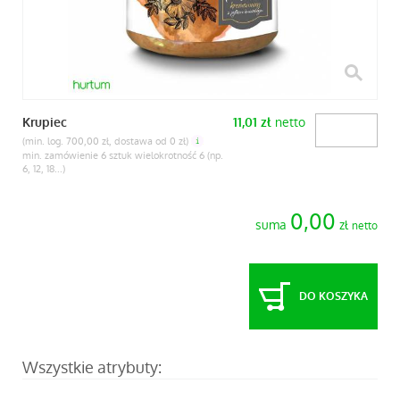
netto
Krupiec
11,01
zł
(min. log. 700,00 zł, dostawa od 0 zł)
min. zamówienie 6 sztuk wielokrotność 6 (np.
6, 12, 18...)
0,00
suma
zł
netto
DO KOSZYKA
Wszystkie atrybuty: