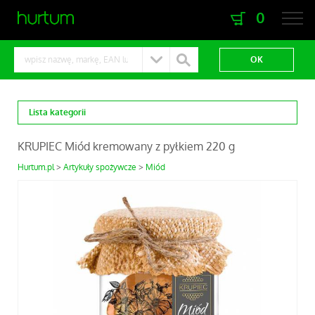
0
zaloguj się
zarejestruj się
Lista kategorii
KRUPIEC Miód kremowany z pyłkiem 220 g
Hurtum.pl
Artykuły spożywcze
Miód