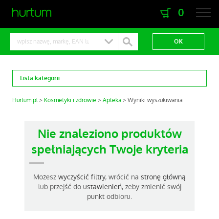
0
zaloguj się
zarejestruj się
Lista kategorii
Hurtum.pl
Kosmetyki i zdrowie
Apteka
Wyniki wyszukiwania
Nie znaleziono produktów
spełniających Twoje kryteria
Możesz
wyczyścić filtry
, wrócić na
stronę główną
lub przejść do
ustawienień
, żeby zmienić swój
punkt odbioru.