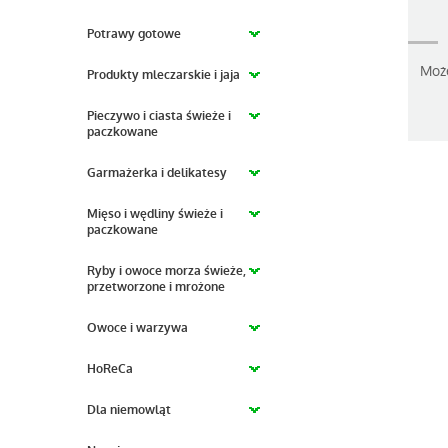
Potrawy gotowe
Moż
Produkty mleczarskie i jaja
Pieczywo i ciasta świeże i
paczkowane
Garmażerka i delikatesy
Mięso i wędliny świeże i
paczkowane
Ryby i owoce morza świeże,
przetworzone i mrożone
Owoce i warzywa
HoReCa
Dla niemowląt