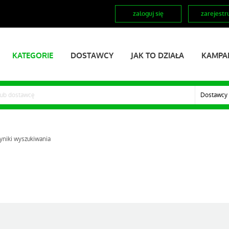
zaloguj się
zarejestru
KATEGORIE
DOSTAWCY
JAK TO DZIAŁA
KAMPA
Dostawcy
niki wyszukiwania