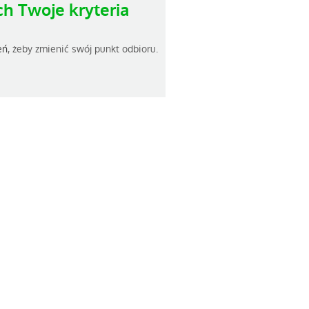
h Twoje kryteria
eń
, żeby zmienić swój punkt odbioru.