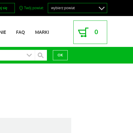
j się
Twój powiat:
0
NIE
FAQ
MARKI