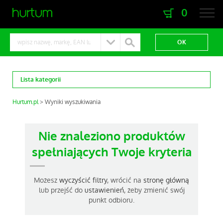
0
zaloguj się
zarejestruj się
Lista kategorii
Hurtum.pl
Wyniki wyszukiwania
Nie znaleziono produktów
spełniających Twoje kryteria
Możesz
wyczyścić filtry
, wrócić na
stronę główną
lub przejść do
ustawienień
, żeby zmienić swój
punkt odbioru.