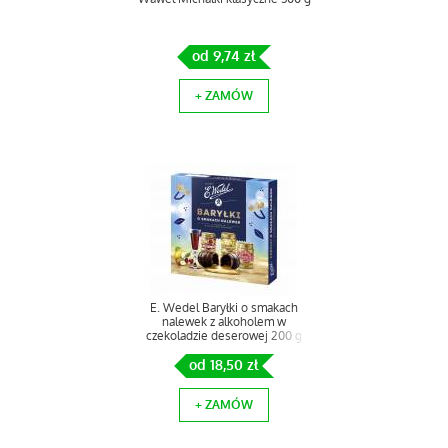
od 9,74 zł
+ ZAMÓW
E. Wedel Baryłki o smakach
nalewek z alkoholem w
czekoladzie deserowej 200 g
od 18,50 zł
+ ZAMÓW