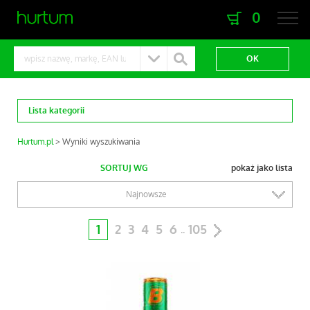
0
zaloguj się
zarejestruj się
Lista kategorii
Hurtum.pl
Wyniki wyszukiwania
SORTUJ WG
pokaż jako lista
Najnowsze
1
2
3
4
5
6
105
..