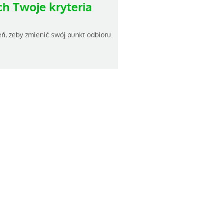
h Twoje kryteria
eń
, żeby zmienić swój punkt odbioru.