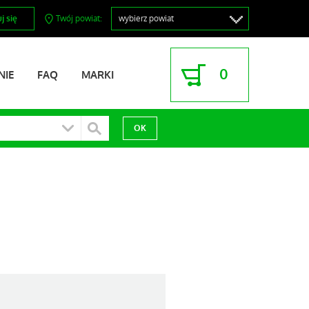
j się
Twój powiat:
0
NIE
FAQ
MARKI