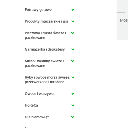
Potrawy gotowe
Moż
Produkty mleczarskie i jaja
Pieczywo i ciasta świeże i
paczkowane
Garmażerka i delikatesy
Mięso i wędliny świeże i
paczkowane
Ryby i owoce morza świeże,
przetworzone i mrożone
Owoce i warzywa
HoReCa
Dla niemowląt