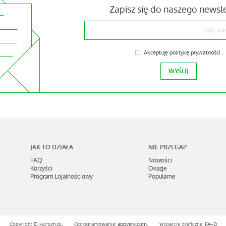
Zapisz się do naszego newsl
Akceptuję
politykę prywatności
.
JAK TO DZIAŁA
NIE PRZEGAP
FAQ
Nowości
Korzyści
Okazje
Program Lojalnościowy
Popularne
Copyright ©
Hurtum.pl,
Oprogramowanie:
appverk.com
,
wsparcie graficzne:
FA+D