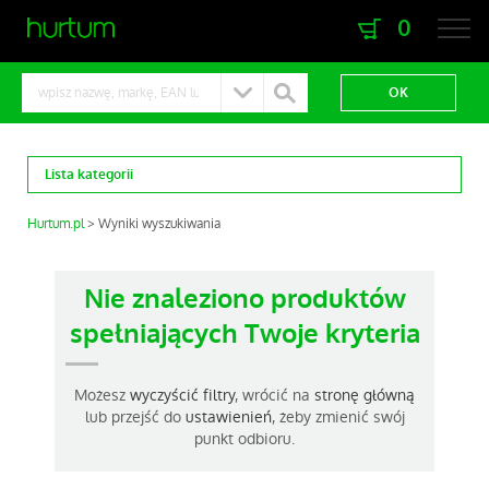
0
zaloguj się
zarejestruj się
Lista kategorii
Hurtum.pl
Wyniki wyszukiwania
Nie znaleziono produktów
spełniających Twoje kryteria
Możesz
wyczyścić filtry
, wrócić na
stronę główną
lub przejść do
ustawienień
, żeby zmienić swój
punkt odbioru.