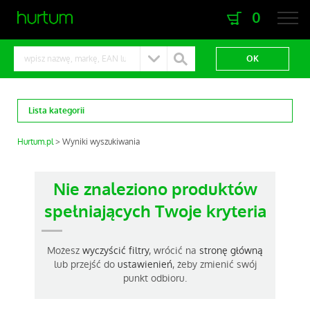
0
zaloguj się
zarejestruj się
Lista kategorii
Hurtum.pl
Wyniki wyszukiwania
Nie znaleziono produktów
spełniających Twoje kryteria
Możesz
wyczyścić filtry
, wrócić na
stronę główną
lub przejść do
ustawienień
, żeby zmienić swój
punkt odbioru.