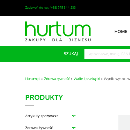
Zadzwoń do nas (+48) 795 344 233
HOME
SZUKAJ:
Hurtum.pl
Zdrowa żywność
Wafle i przekąski
Wyniki wyszukiw
PRODUKTY
Artykuły spożywcze
Zdrowa żywność