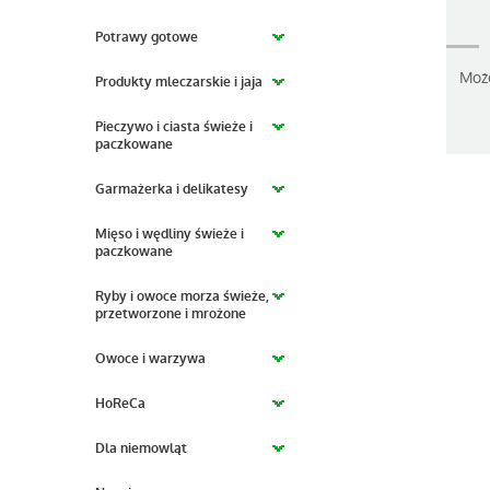
Potrawy gotowe
Moż
Produkty mleczarskie i jaja
Pieczywo i ciasta świeże i
paczkowane
Garmażerka i delikatesy
Mięso i wędliny świeże i
paczkowane
Ryby i owoce morza świeże,
przetworzone i mrożone
Owoce i warzywa
HoReCa
Dla niemowląt