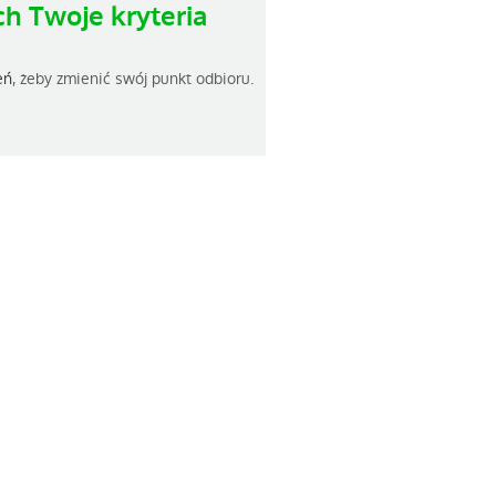
h Twoje kryteria
eń
, żeby zmienić swój punkt odbioru.