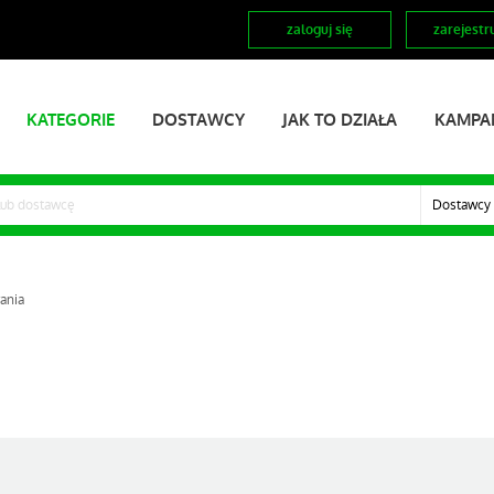
zaloguj się
zarejestru
KATEGORIE
DOSTAWCY
JAK TO DZIAŁA
KAMPA
Dostawcy
ania