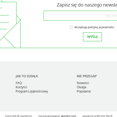
Zapisz się do naszego newsl
Akceptuję
politykę prywatności
.
JAK TO DZIAŁA
NIE PRZEGAP
FAQ
Nowości
Korzyści
Okazje
Program Lojalnościowy
Popularne
Copyright ©
Hurtum.pl,
Oprogramowanie:
appverk.com
,
wsparcie graficzne:
FA+D