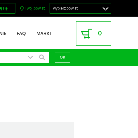
j się
Twój powiat:
0
NIE
FAQ
MARKI