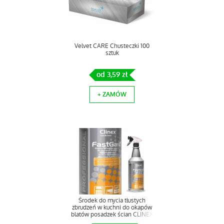
Velvet CARE Chusteczki 100
sztuk
od 3,59 zł
+ ZAMÓW
Środek do mycia tłustych
zbrudzeń w kuchni do okapów
blatów posadzek ścian CLINEX
FastGast 1L