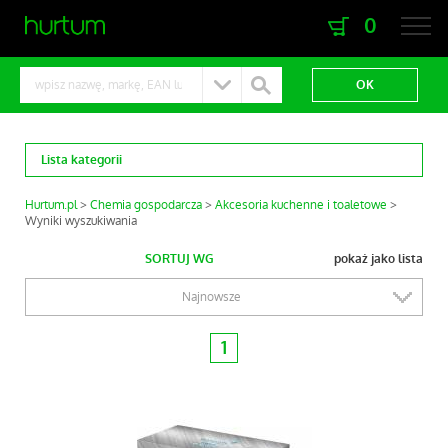
0
zaloguj się
zarejestruj się
Lista kategorii
Hurtum.pl
Chemia gospodarcza
Akcesoria kuchenne i toaletowe
Wyniki wyszukiwania
SORTUJ WG
pokaż jako lista
Najnowsze
1