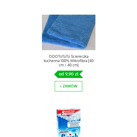
OOOToToTo Ściereczka
kuchenna 100% Mikrofibra [40
cm / 40 cm]
od 9,90 zł
+ ZAMÓW