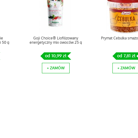
ie
Goji Choice® Liofilizowany
Prymat Cebulka smażo
i 50 g
energetyczny mix owoców 25 g
od 10,99 zł
od 7,81 zł
+ ZAMÓW
+ ZAMÓW