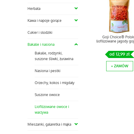
Herbata
Kawa i napoje gorące
Cukier i słodziki
Goji Choice® Polsk
liofilizowane jagody goj
Bakalie i nasiona
Bakalie, rodzynki,
od 12,99 zł
suszone śliwki, żurawina
+ ZAMÓW
Nasiona i pestki
Orzechy, kokos i migdały
Suszone owoce
Liofilizowane owoce i
warzywa
Mieszanki, galaretka i mąka