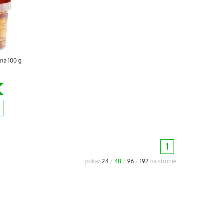
na 100 g
1
pokaż
24
/
48
/
96
/
192
na stronie