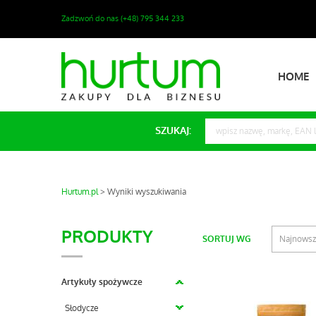
Zadzwoń do nas (+48) 795 344 233
HOME
SZUKAJ:
Hurtum.pl
Wyniki wyszukiwania
PRODUKTY
SORTUJ WG
Najnows
Artykuły spożywcze
Słodycze