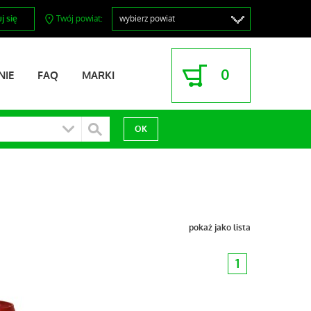
j się
Twój powiat:
0
NIE
FAQ
MARKI
pokaż jako lista
1