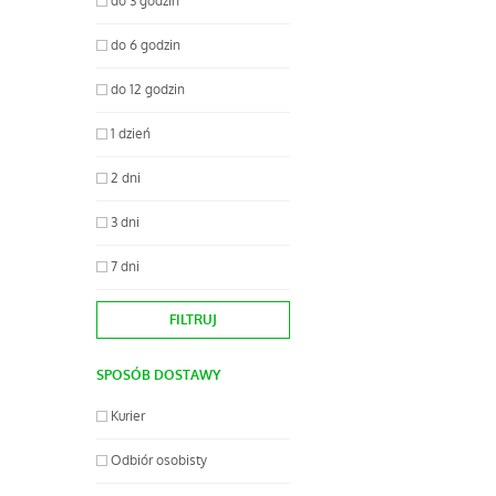
do 3 godzin
do 6 godzin
do 12 godzin
1 dzień
2 dni
3 dni
7 dni
SPOSÓB DOSTAWY
Kurier
Odbiór osobisty