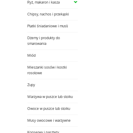
Ryż, makaron i kasza
Chipsy, nachos i przekąski
Płatki śniadaniowe i musli
Dżemy i produkty do
smarowania
Miód
Mieszanki sosów i kostki
rosołowe
Zupy
Warzywa w puszce lub słoiku
Owoce w puszce lub słoiku
Musy owocowe i warzywne
Konserwy i pasztety