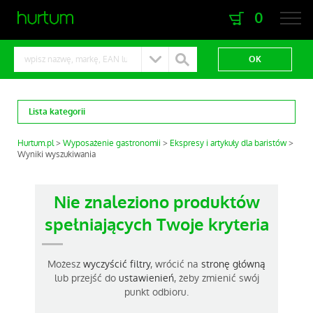
0
zaloguj się
zarejestruj się
Lista kategorii
Hurtum.pl
Wyposażenie gastronomii
Ekspresy i artykuły dla baristów
Wyniki wyszukiwania
Nie znaleziono produktów
spełniających Twoje kryteria
Możesz
wyczyścić filtry
, wrócić na
stronę główną
lub przejść do
ustawienień
, żeby zmienić swój
punkt odbioru.