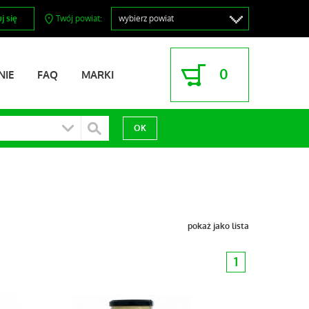
j się
Twój powiat:
0
NIE
FAQ
MARKI
pokaż jako lista
1