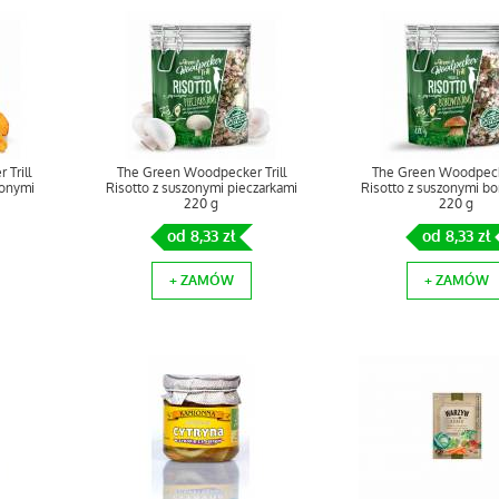
Trill
The Green Woodpecker Trill
The Green Woodpecke
zonymi
Risotto z suszonymi pieczarkami
Risotto z suszonymi b
220 g
220 g
od 8,33 zł
od 8,33 zł
+ ZAMÓW
+ ZAMÓW