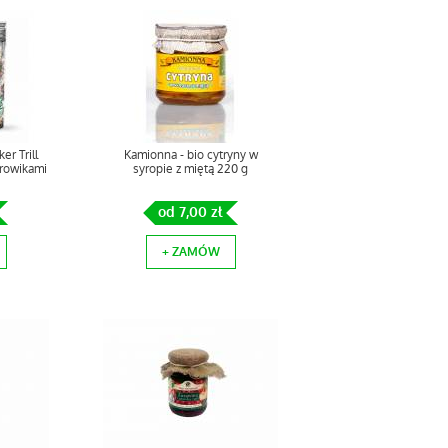
r Trill
Kamionna - bio cytryny w
orowikami
syropie z miętą 220 g
od 7,00 zł
+ ZAMÓW