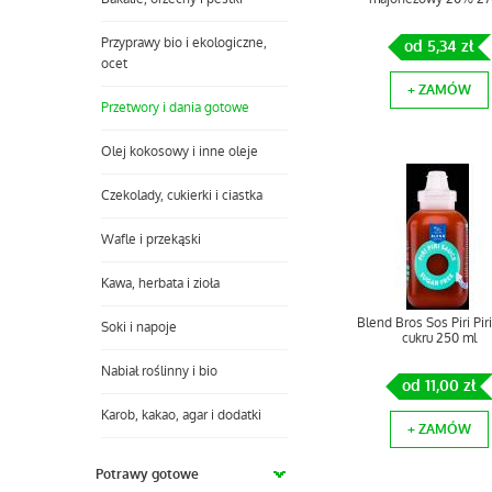
Przyprawy bio i ekologiczne,
od 5,34 zł
ocet
+ ZAMÓW
Przetwory i dania gotowe
Olej kokosowy i inne oleje
Czekolady, cukierki i ciastka
Wafle i przekąski
Kawa, herbata i zioła
Blend Bros Sos Piri Pir
Soki i napoje
cukru 250 ml
Nabiał roślinny i bio
od 11,00 zł
Karob, kakao, agar i dodatki
+ ZAMÓW
Potrawy gotowe