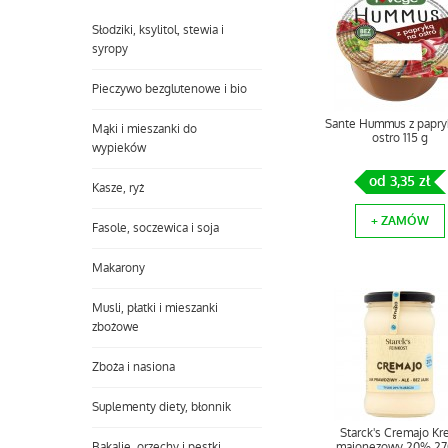
Słodziki, ksylitol, stewia i
syropy
Pieczywo bezglutenowe i bio
Sante Hummus z papry
Mąki i mieszanki do
ostro 115 g
wypieków
od 3,35 zł
Kasze, ryż
+ ZAMÓW
Fasole, soczewica i soja
Makarony
Musli, płatki i mieszanki
zbożowe
Zboża i nasiona
Suplementy diety, błonnik
Starck's Cremajo K
Bakalie, orzechy i pestki
majonezowy 20% 27