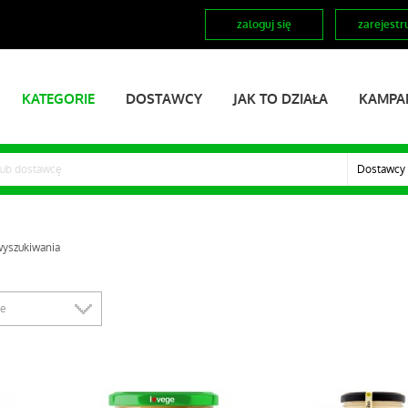
zaloguj się
zarejestru
KATEGORIE
DOSTAWCY
JAK TO DZIAŁA
KAMPA
Dostawcy
wyszukiwania
ze