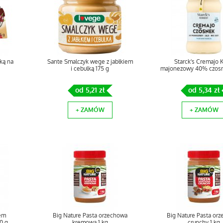
ką na
Sante Smalczyk wege z jabłkiem
Starck's Cremajo 
i cebulką 175 g
majonezowy 40% czosn
od 5,21 zł
od 5,34 zł
+ ZAMÓW
+ ZAMÓW
rem
Big Nature Pasta orzechowa
Big Nature Pasta or
0 g
kremowa 1 kg
crunchy 1 kg