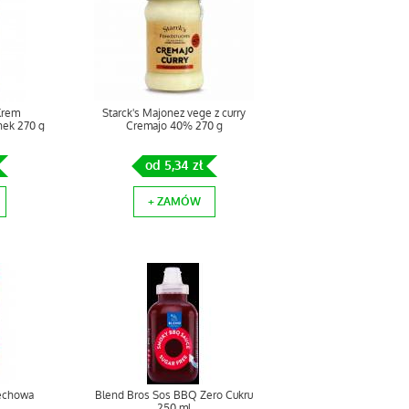
Krem
Starck's Majonez vege z curry
ek 270 g
Cremajo 40% 270 g
od 5,34 zł
+ ZAMÓW
zechowa
Blend Bros Sos BBQ Zero Cukru
250 ml