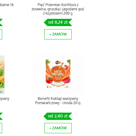
zanie 16
Pięć Przemian Konfitura z
żurawina, gruszką i jagodami goji
z ksylitolem 200 g
od 8,24 zł
+ ZAMÓW
rzywny
Benefit Koktajl warzywny
Pomarańczowy - Uroda 20 g
od 2,40 zł
+ ZAMÓW