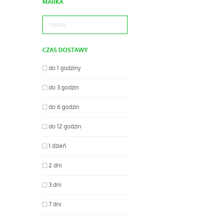
MARKA
CZAS DOSTAWY
do 1 godziny
do 3 godzin
do 6 godzin
do 12 godzin
1 dzień
2 dni
3 dni
7 dni