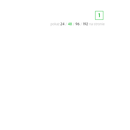
1
pokaż
24
/
48
/
96
/
192
na stronie