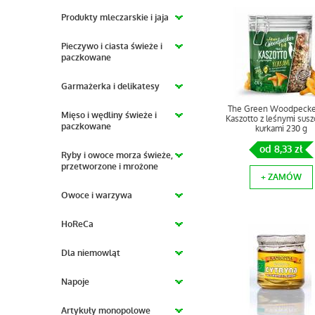
Produkty mleczarskie i jaja
Pieczywo i ciasta świeże i
paczkowane
Garmażerka i delikatesy
The Green Woodpecker 
Mięso i wędliny świeże i
Kaszotto z leśnymi sus
paczkowane
kurkami 230 g
od 8,33 zł
Ryby i owoce morza świeże,
przetworzone i mrożone
+ ZAMÓW
Owoce i warzywa
HoReCa
Dla niemowląt
Napoje
Artykuły monopolowe