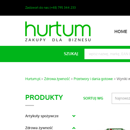
Zadzwoń do nas (+48) 795 344 233
HOME
SZUKAJ:
Hurtum.pl
Zdrowa żywność
Przetwory i dania gotowe
Wyniki 
PRODUKTY
SORTUJ WG
Najnows
Artykuły spożywcze
Zdrowa żywność