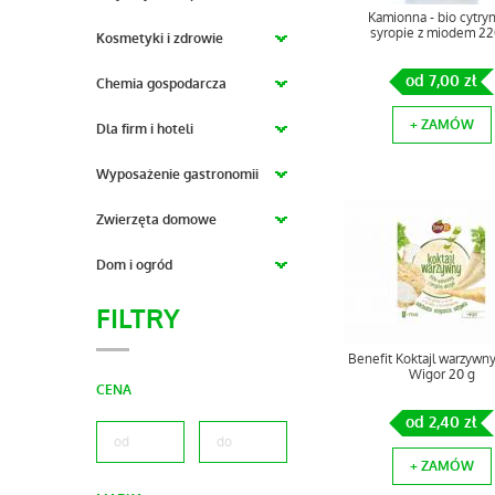
Kamionna - bio cytry
syropie z miodem 22
Kosmetyki i zdrowie
od 7,00 zł
Chemia gospodarcza
+ ZAMÓW
Dla firm i hoteli
Wyposażenie gastronomii
Zwierzęta domowe
Dom i ogród
FILTRY
Benefit Koktajl warzywny 
Wigor 20 g
CENA
od 2,40 zł
+ ZAMÓW