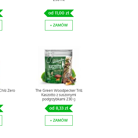
od 11,00 zł
+ ZAMÓW
hili Zero
The Green Woodpecker Trill
Kaszotto z suszonymi
podgrzybkami 230 g
od 8,33 zł
+ ZAMÓW