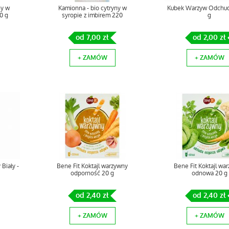
ny w
Kamionna - bio cytryny w
Kubek Warzyw Odchud
0 g
syropie z imbirem 220
g
od 7,00 zł
od 2,00 zł
+ ZAMÓW
+ ZAMÓW
Biały -
Bene Fit Koktajl warzywny
Bene Fit Koktajl wa
odporność 20 g
odnowa 20 g
od 2,40 zł
od 2,40 zł
+ ZAMÓW
+ ZAMÓW