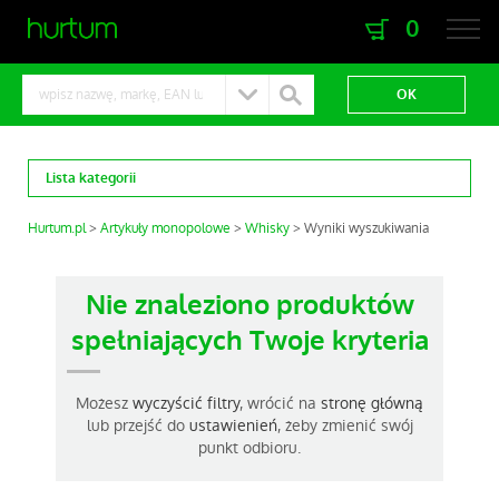
0
zaloguj się
zarejestruj się
Lista kategorii
Hurtum.pl
Artykuły monopolowe
Whisky
Wyniki wyszukiwania
Nie znaleziono produktów
spełniających Twoje kryteria
Możesz
wyczyścić filtry
, wrócić na
stronę główną
lub przejść do
ustawienień
, żeby zmienić swój
punkt odbioru.