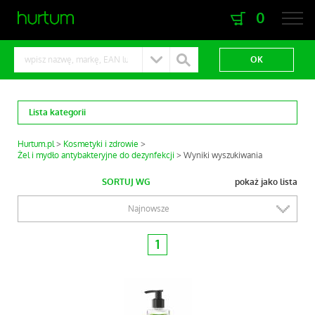
0
zaloguj się
zarejestruj się
Lista kategorii
Hurtum.pl
Kosmetyki i zdrowie
Żel i mydło antybakteryjne do dezynfekcji
Wyniki wyszukiwania
SORTUJ WG
pokaż jako lista
Najnowsze
1