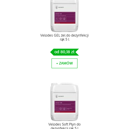
Velodes GEL żel do dezynfekcji
rąk 5 l
od 80,18 zł
+ ZAMÓW
Velodes Soft Płyn do
dezynfekcji rąk 5 l