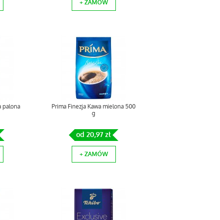
+ ZAMÓW
a palona
Prima Finezja Kawa mielona 500
g
od 20,97 zł
+ ZAMÓW