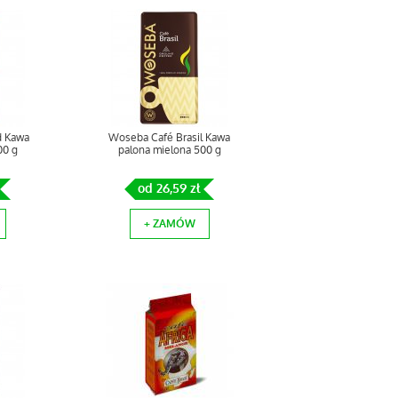
d Kawa
Woseba Café Brasil Kawa
00 g
palona mielona 500 g
od 26,59 zł
+ ZAMÓW