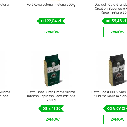
palona
Fort Kawa palona mielona 500 g
Davidoff Café Grand
Création Supérieure 
Kawa mielona 25
od 22,04 zł
od 55,48 zł
+ ZAMÓW
+ ZAMÓW
 Aroma
Caffe Boasi Gran Crema Aroma
Caffe Boasi 100% Arab
elona
Intenso Espresso kawa mielona
Sublime kawa mielon
250 g
od 7,41 zł
od 8,69 zł
+ ZAMÓW
+ ZAMÓW