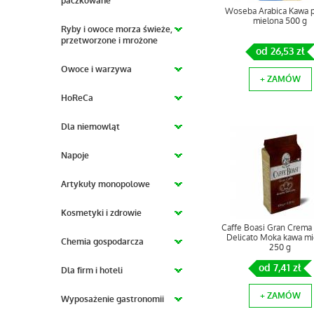
paczkowane
Woseba Arabica Kawa 
mielona 500 g
Ryby i owoce morza świeże,
przetworzone i mrożone
od 26,53 zł
Owoce i warzywa
+ ZAMÓW
HoReCa
Dla niemowląt
Napoje
Artykuły monopolowe
Kosmetyki i zdrowie
Caffe Boasi Gran Crema
Delicato Moka kawa mi
Chemia gospodarcza
250 g
od 7,41 zł
Dla firm i hoteli
+ ZAMÓW
Wyposażenie gastronomii