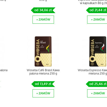
w kapsułkach 80 g (10
od 34,06 zł
od 21,44 zł
+ ZAMÓW
+ ZAMÓW
palona
Woseba Café Brasil Kawa
Woseba Espresso Kaw
palona mielona 250 g
mielona 250 g
od 13,49 zł
od 25,46 zł
+ ZAMÓW
+ ZAMÓW