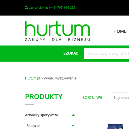
Zadzwoń do nas (+48) 795 344 233
HOME
SZUKAJ:
Hurtum.pl
Wyniki wyszukiwania
PRODUKTY
SORTUJ WG
Najnows
Artykuły spożywcze
Słodycze