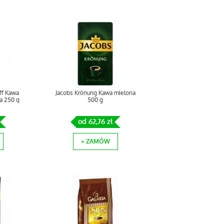
ff Kawa
Jacobs Krönung Kawa mielona
a 250 g
500 g
od 62,76 zł
+ ZAMÓW