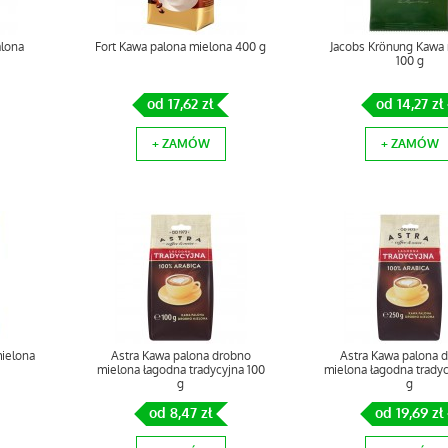
lona
Fort Kawa palona mielona 400 g
Jacobs Krönung Kawa
100 g
od 17,62 zł
od 14,27 zł
+ ZAMÓW
+ ZAMÓW
mielona
Astra Kawa palona drobno
Astra Kawa palona 
mielona łagodna tradycyjna 100
mielona łagodna trady
g
g
od 8,47 zł
od 19,69 zł