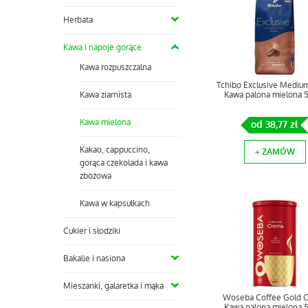
Herbata
Kawa i napoje gorące
Kawa rozpuszczalna
Tchibo Exclusive Mediu
Kawa ziarnista
Kawa palona mielona 
Kawa mielona
od 38,77 zł
Kakao, cappuccino,
+ ZAMÓW
gorąca czekolada i kawa
zbożowa
Kawa w kapsułkach
Cukier i słodziki
Bakalie i nasiona
Mieszanki, galaretka i mąka
Woseba Coffee Gold 
Kawa palona mielona 