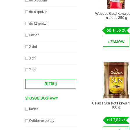
do 3 godzin
do 6 godzin
Woseba Gold Kawa pa
mielona 250 g
do 12 godzin
od 11,55 zł
1 dzień
+ ZAMÓW
2 dni
3 dni
7 dni
SPOSÓB DOSTAWY
Galaxia Sun złota kawa 
100 g
Kurier
od 2,82 zł
Odbiór osobisty