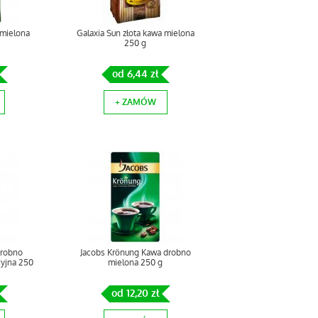
 mielona
Galaxia Sun złota kawa mielona
250 g
od 6,44 zł
+ ZAMÓW
drobno
Jacobs Krönung Kawa drobno
cyjna 250
mielona 250 g
od 12,20 zł