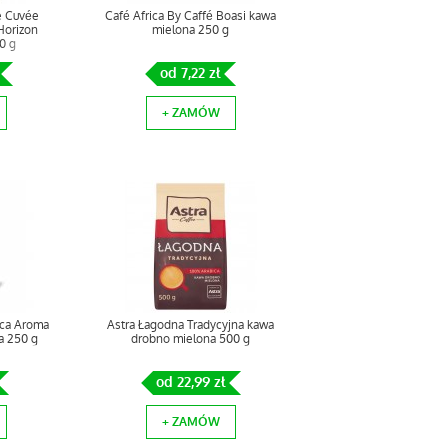
e Cuvée
Café Africa By Caffé Boasi kawa
Horizon
mielona 250 g
0 g
od 7,22 zł
+ ZAMÓW
ica Aroma
Astra Łagodna Tradycyjna kawa
a 250 g
drobno mielona 500 g
od 22,99 zł
+ ZAMÓW