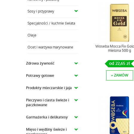
Sosy i przyprawy
Specjalności / kuchnie świata
Oleje
Woseba Mocca Fix Gol
Ocet i warzywa marynowane
mielona 500 g
od 22,65 zł
Zdrowa żywność
+ ZAMÓW
Potrawy gotowe
Produkty mleczarskie i jaja
Pieczywo i ciasta świeże i
paczkowane
Garmażerka i delikatesy
Mięso i wędliny świeże i