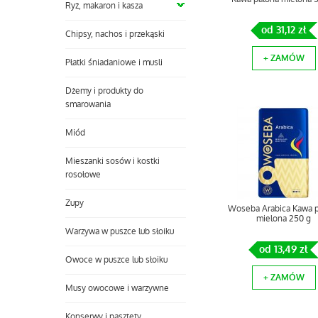
Ryż, makaron i kasza
od 31,12 zł
Chipsy, nachos i przekąski
+ ZAMÓW
Płatki śniadaniowe i musli
Dżemy i produkty do
smarowania
Miód
Mieszanki sosów i kostki
rosołowe
Zupy
Woseba Arabica Kawa 
mielona 250 g
Warzywa w puszce lub słoiku
od 13,49 zł
Owoce w puszce lub słoiku
+ ZAMÓW
Musy owocowe i warzywne
Konserwy i pasztety