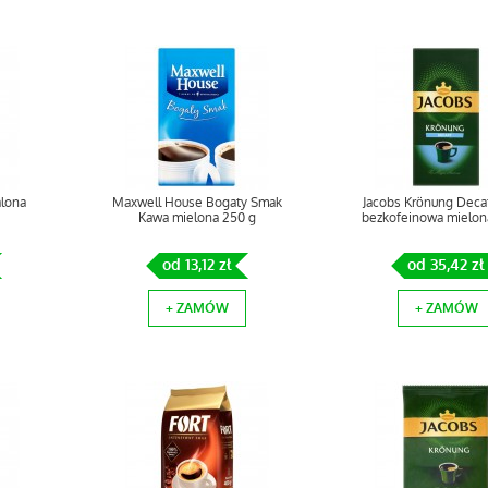
alona
Maxwell House Bogaty Smak
Jacobs Krönung Deca
Kawa mielona 250 g
bezkofeinowa mielon
od 13,12 zł
od 35,42 zł
+ ZAMÓW
+ ZAMÓW