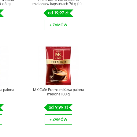
 x 8 g)
mielona w kapsułkach 76 g (10 x
7,6 g)
od 19,97 zł
+ ZAMÓW
a palona
MK Café Premium Kawa palona
mielona 100 g
od 9,99 zł
+ ZAMÓW