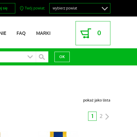
j się
Twój powiat:
0
NIE
FAQ
MARKI
pokaż jako lista
1
2