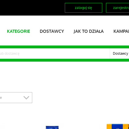
zaloguj się
zarejestru
KATEGORIE
DOSTAWCY
JAK TO DZIAŁA
KAMPA
Dostawcy
ze