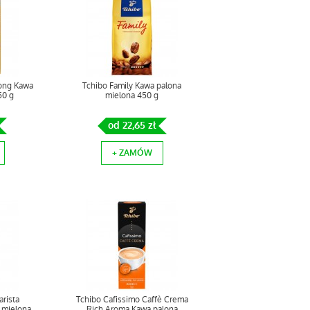
rong Kawa
Tchibo Family Kawa palona
50 g
mielona 450 g
od 22,65 zł
+ ZAMÓW
rista
Tchibo Cafissimo Caffè Crema
 mielona
Rich Aroma Kawa palona