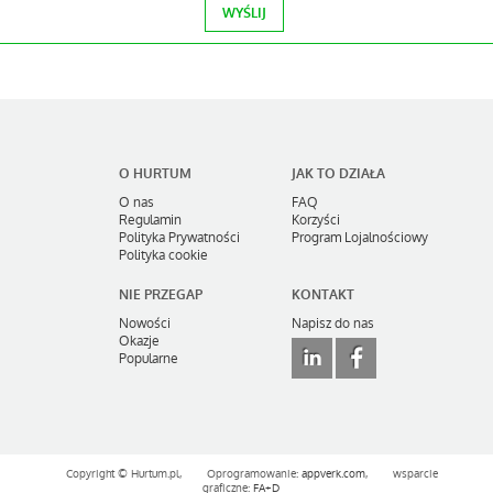
O HURTUM
JAK TO DZIAŁA
O nas
FAQ
Regulamin
Korzyści
Polityka Prywatności
Program Lojalnościowy
Polityka cookie
NIE PRZEGAP
KONTAKT
Nowości
Napisz do nas
Okazje
Popularne
Copyright ©
Hurtum.pl,
Oprogramowanie:
appverk.com
,
wsparcie
graficzne:
FA+D