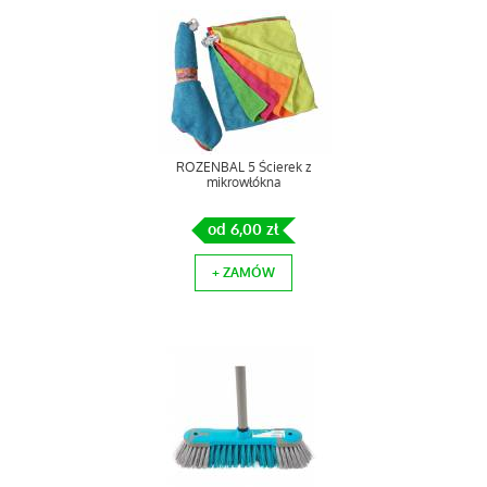
ROZENBAL 5 Ścierek z
mikrowłókna
od 6,00 zł
+ ZAMÓW