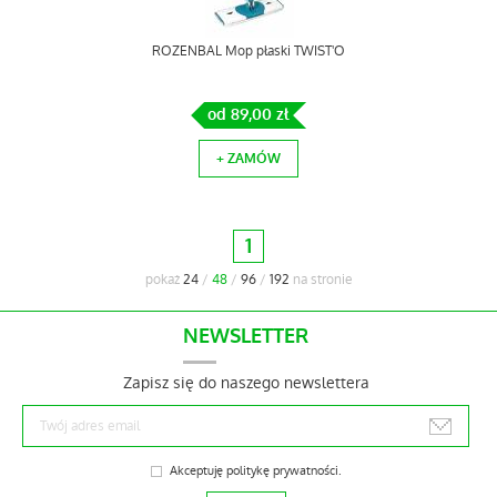
ROZENBAL Mop płaski TWIST'O
od 89,00 zł
+ ZAMÓW
1
pokaż
24
/
48
/
96
/
192
na stronie
NEWSLETTER
Zapisz się do naszego newslettera
Akceptuję
politykę prywatności
.