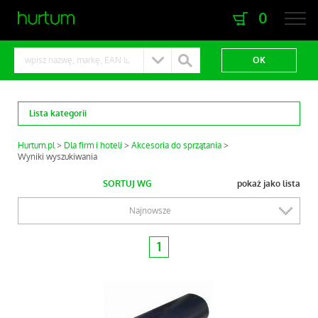
0
zaloguj się
zarejestruj się
Lista kategorii
Hurtum.pl
Dla firm i hoteli
Akcesoria do sprzątania
Wyniki wyszukiwania
SORTUJ WG
pokaż jako lista
Najnowsze
1