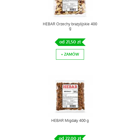
HEBAR Orzechy brazylijskie 400
g
od 21,50 zł
+ ZAMÓW
HEBAR Migdały 400 g
od 22,00 zł