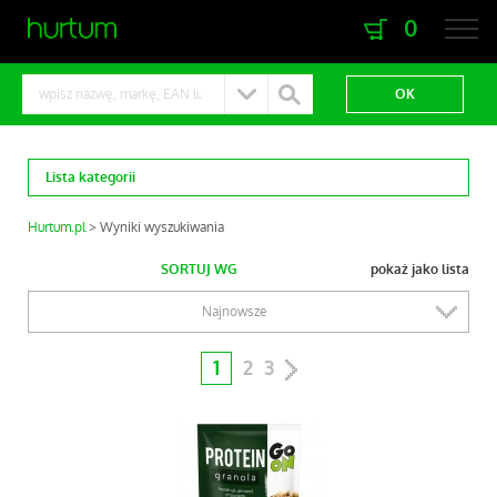
0
zaloguj się
zarejestruj się
Lista kategorii
Hurtum.pl
Wyniki wyszukiwania
SORTUJ WG
pokaż jako lista
Najnowsze
1
2
3