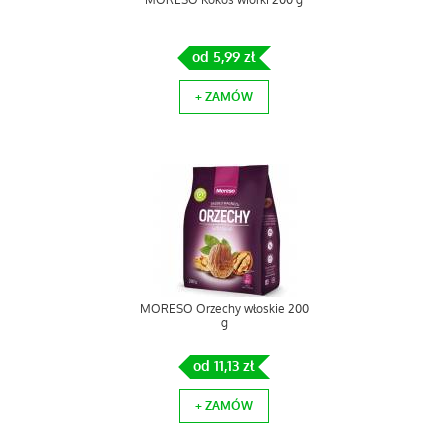
MORESO Kokos wiórki 200 g
od 5,99 zł
+ ZAMÓW
MORESO Orzechy włoskie 200
g
od 11,13 zł
+ ZAMÓW