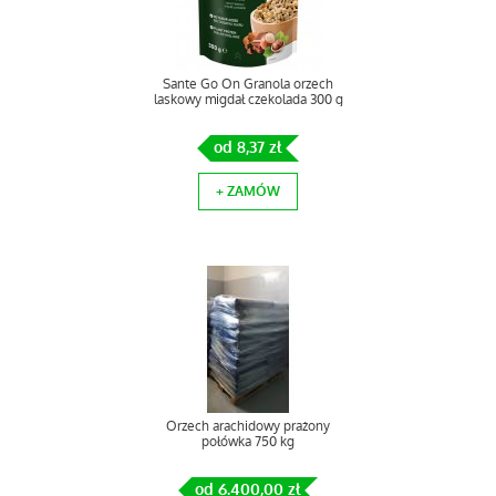
Sante Go On Granola orzech
laskowy migdał czekolada 300 g
od 8,37 zł
+ ZAMÓW
Orzech arachidowy prażony
połówka 750 kg
od 6.400,00 zł