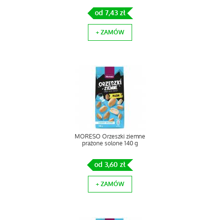
od 7,43 zł
+ ZAMÓW
MORESO Orzeszki ziemne
prażone solone 140 g
od 3,60 zł
+ ZAMÓW