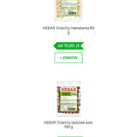
HEBAR Orzechy makadamia 80
g
od 10,80 zł
+ ZAMÓW
HEBAR Orzechy laskowe łusk.
100 g