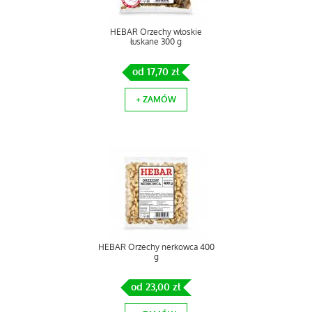
HEBAR Orzechy włoskie
łuskane 300 g
od 17,70 zł
+ ZAMÓW
HEBAR Orzechy nerkowca 400
g
od 23,00 zł