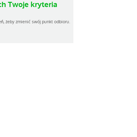
h Twoje kryteria
eń
, żeby zmienić swój punkt odbioru.