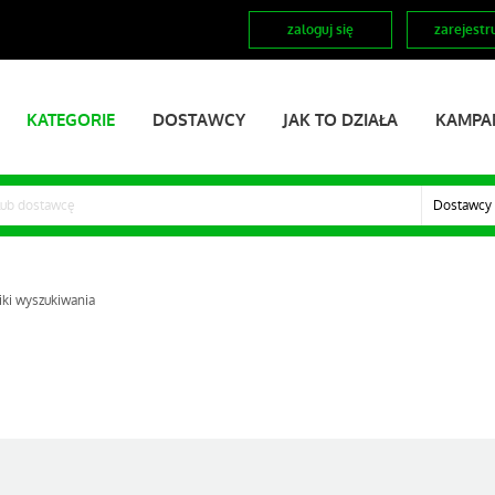
zaloguj się
zarejestru
KATEGORIE
DOSTAWCY
JAK TO DZIAŁA
KAMPA
Dostawcy
ki wyszukiwania