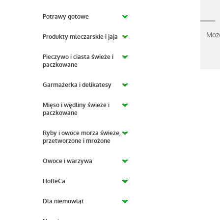
Potrawy gotowe
Moż
Produkty mleczarskie i jaja
Pieczywo i ciasta świeże i
paczkowane
Garmażerka i delikatesy
Mięso i wędliny świeże i
paczkowane
Ryby i owoce morza świeże,
przetworzone i mrożone
Owoce i warzywa
HoReCa
Dla niemowląt