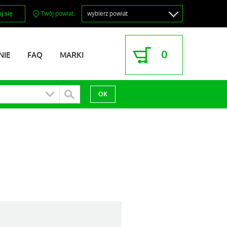
j się
Twój powiat:
0
NIE
FAQ
MARKI