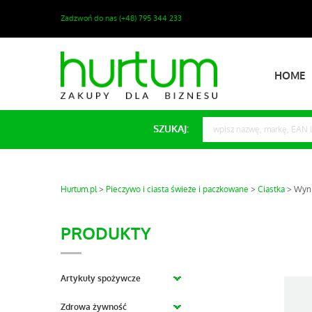
Zadzwoń do nas (+48) 795 344 233
HOME
SZUKAJ:
Hurtum.pl
Pieczywo i ciasta świeże i paczkowane
Ciastka
Wyni
PRODUKTY
Artykuły spożywcze
Zdrowa żywność