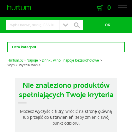
0
zaloguj się
zarejestruj się
Lista kategorii
Hurtum.pl
Napoje
Drinki, wino i napoje bezalkoholowe
Wyniki wyszukiwania
Nie znaleziono produktów
spełniających Twoje kryteria
Możesz
wyczyścić filtry
, wrócić na
stronę główną
lub przejść do
ustawienień
, żeby zmienić swój
punkt odbioru.