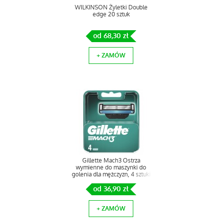
WILKINSON Żyletki Double
edge 20 sztuk
od 68,30 zł
+ ZAMÓW
Gillette Mach3 Ostrza
wymienne do maszynki do
golenia dla mężczyzn, 4 sztuki
od 36,90 zł
+ ZAMÓW