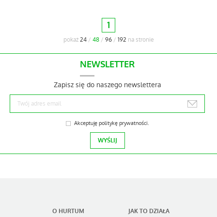
1
pokaż
24
/
48
/
96
/
192
na stronie
NEWSLETTER
Zapisz się do naszego newslettera
Akceptuję
politykę prywatności
.
O HURTUM
JAK TO DZIAŁA