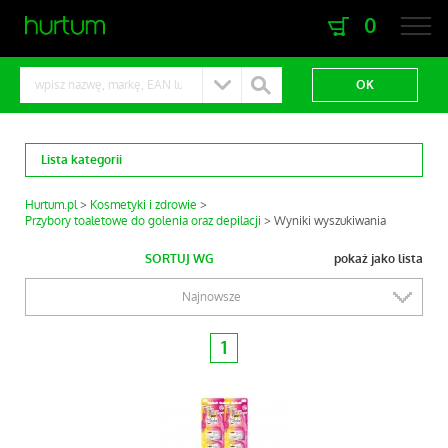
0
zaloguj się
zarejestruj się
Lista kategorii
Hurtum.pl
Kosmetyki i zdrowie
Przybory toaletowe do golenia oraz depilacji
Wyniki wyszukiwania
SORTUJ WG
pokaż jako lista
Najnowsze
1