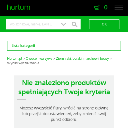
0
zaloguj się
zarejestruj się
Lista kategorii
Hurtum.pl
Owoce i warzywa
Ziemniaki, buraki, marchew i bulwy
Wyniki wyszukiwania
Nie znaleziono produktów
spełniających Twoje kryteria
Możesz
wyczyścić filtry
, wrócić na
stronę główną
lub przejść do
ustawienień
, żeby zmienić swój
punkt odbioru.