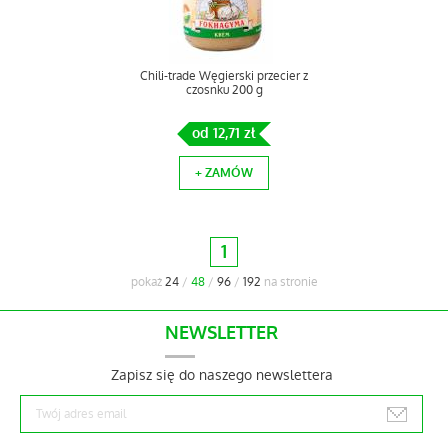
Chili-trade Węgierski przecier z
czosnku 200 g
od 12,71 zł
+ ZAMÓW
1
pokaż
24
/
48
/
96
/
192
na stronie
NEWSLETTER
Zapisz się do naszego newslettera