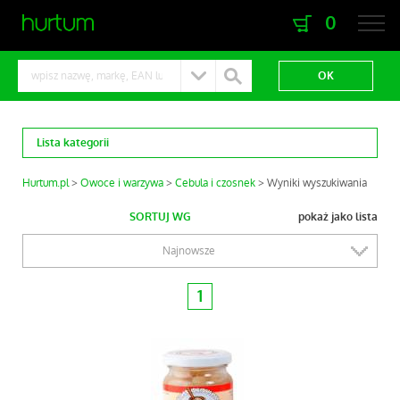
0
zaloguj się
zarejestruj się
Lista kategorii
Hurtum.pl
Owoce i warzywa
Cebula i czosnek
Wyniki wyszukiwania
SORTUJ WG
pokaż jako lista
Najnowsze
1