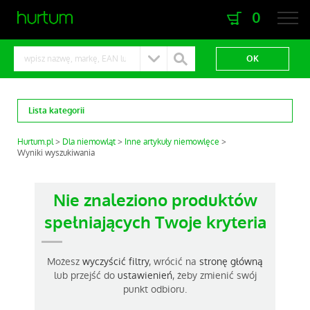
0
zaloguj się
zarejestruj się
Lista kategorii
Hurtum.pl
Dla niemowląt
Inne artykuły niemowlęce
Wyniki wyszukiwania
Nie znaleziono produktów
spełniających Twoje kryteria
Możesz
wyczyścić filtry
, wrócić na
stronę główną
lub przejść do
ustawienień
, żeby zmienić swój
punkt odbioru.